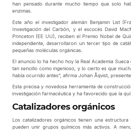
han pensado durante mucho tiempo que solo había
enzimas.
Este año el investigador alemán Benjamin List (Fr
Investigación del Carbón, y el escocés David MacMil
Princeton (EE UU), reciben el Premio Nobel de Qu
independiente, desarrollaron un tercer tipo de catáli
pequeñas moléculas orgánicas.
El anuncio lo ha hecho hoy la Real Academia Sueca de
tan sencillo como ingenioso, y lo cierto es que muc
había ocurrido antes”, afirma Johan Åqvist, presient
Esta precisa y novedosa herramienta de construcció
investigación farmacéutica y ha favorecido que la qu
Catalizadores orgánicos
Los catalizadores orgánicos tienen una estructur
pueden unir grupos químicos más activos. A men