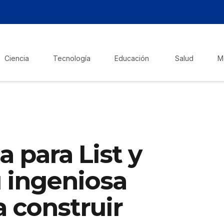
Ciencia
Tecnología
Educación
Salud
M
 para List y
 ingeniosa
 construir