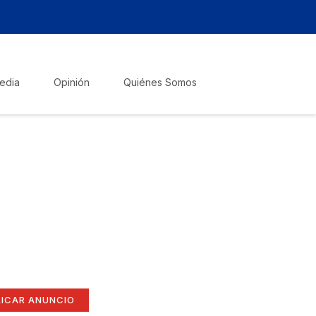
edia
Opinión
Quiénes Somos
zte escuchar!
lica tu anuncio
í
ate aquí (365 x 270)
LICAR ANUNCIO