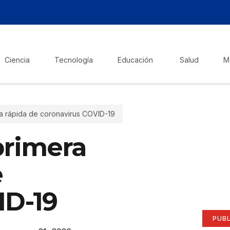
Ciencia
Tecnología
Educación
Salud
M
a rápida de coronavirus COVID-19
¡Ha
primera
Pub
e
aqu
ID-19
Anúnci
PUB