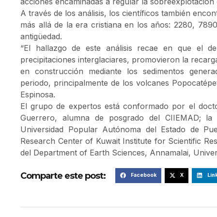
acciones encaminadas a regular la sobreexplotación d
A través de los análisis, los científicos también enco
más allá de la era cristiana en los años: 2280, 789
antigüedad.
“El hallazgo de este análisis recae en que el de
precipitaciones interglaciares, promovieron la recarg
en construcción mediante los sedimentos generad
periodo, principalmente de los volcanes Popocatépet
Espinosa.
El grupo de expertos está conformado por el doct
Guerrero, alumna de posgrado del CIIEMAD; la d
Universidad Popular Autónoma del Estado de Pue
Research Center of Kuwait Institute for Scientific R
del Department of Earth Sciences, Annamalai, Universi
Comparte este post:
Facebook
X
Lin