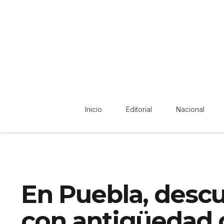
Inicio
Editorial
Nacional
En Puebla, desc
con antigüedad 