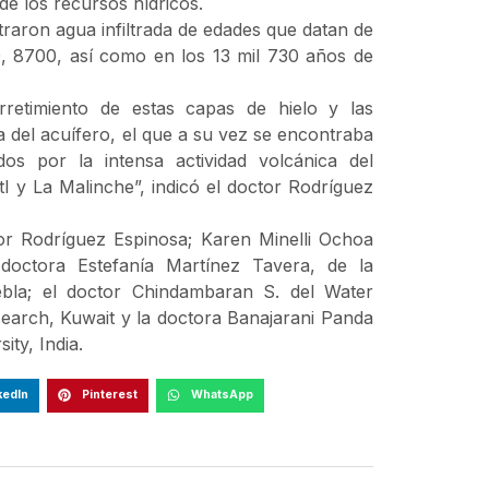
e los recursos hídricos.
ntraron agua infiltrada de edades que datan de
0, 8700, así como en los 13 mil 730 años de
rretimiento de estas capas de hielo y las
a del acuífero, el que a su vez se encontraba
os por la intensa actividad volcánica del
l y La Malinche”, indicó el doctor Rodríguez
or Rodríguez Espinosa; Karen Minelli Ochoa
octora Estefanía Martínez Tavera, de la
bla; el doctor Chindambaran S. del Water
esearch, Kuwait y la doctora Banajarani Panda
ty, India.
kedIn
Pinterest
WhatsApp