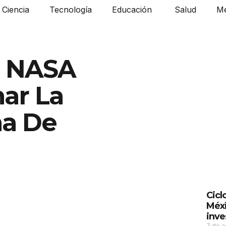
Ciencia
Tecnología
Educación
Salud
Me
a NASA
ar La
na De
Cicl
Méxi
inve
7 de 