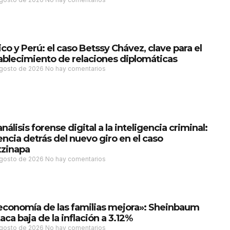
co y Perú: el caso Betssy Chávez, clave para el
ablecimiento de relaciones diplomáticas
agosto de 2026
No hay comentarios
análisis forense digital a la inteligencia criminal:
iencia detrás del nuevo giro en el caso
zinapa
agosto de 2026
No hay comentarios
economía de las familias mejora»: Sheinbaum
aca baja de la inflación a 3.12%
agosto de 2026
No hay comentarios