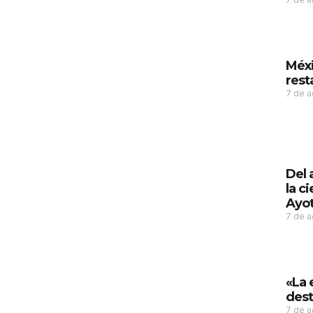
Méxi
rest
7 de 
Del 
la c
Ayot
7 de 
«La 
dest
7 de 