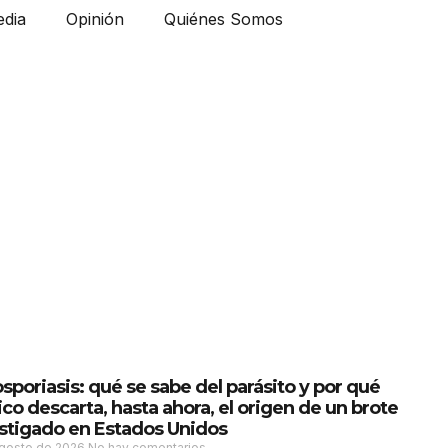
dia
Opinión
Quiénes Somos
osporiasis: qué se sabe del parásito y por qué
co descarta, hasta ahora, el origen de un brote
stigado en Estados Unidos
agosto de 2026
No hay comentarios