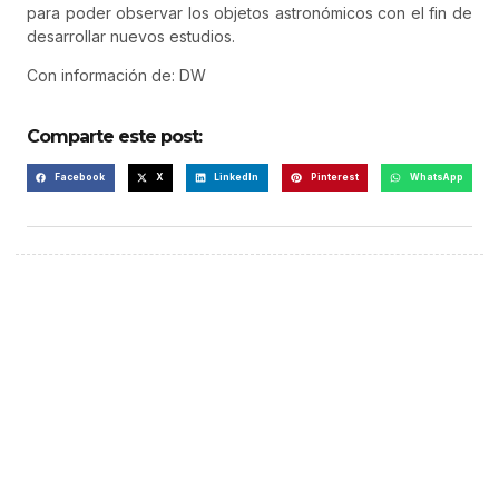
para poder observar los objetos astronómicos con el fin de
desarrollar nuevos estudios.
Con información de: DW
Comparte este post:
Facebook
X
LinkedIn
Pinterest
WhatsApp
¡Hazte escuchar! Publica tu
anuncio aquí
Anúnciate aquí (365 x 270)