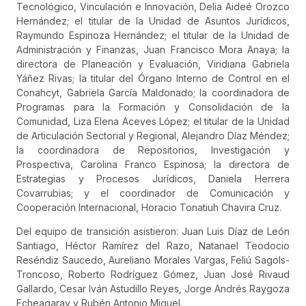
Tecnológico, Vinculación e Innovación, Delia Aideé Orozco
Hernández; el titular de la Unidad de Asuntos Jurídicos,
Raymundo Espinoza Hernández; el titular de la Unidad de
Administración y Finanzas, Juan Francisco Mora Anaya; la
directora de Planeación y Evaluación, Viridiana Gabriela
Yáñez Rivas; la titular del Órgano Interno de Control en el
Conahcyt, Gabriela García Maldonado; la coordinadora de
Programas para la Formación y Consolidación de la
Comunidad, Liza Elena Aceves López; el titular de la Unidad
de Articulación Sectorial y Regional, Alejandro Díaz Méndez;
la coordinadora de Repositorios, Investigación y
Prospectiva, Carolina Franco Espinosa; la directora de
Estrategias y Procesos Jurídicos, Daniela Herrera
Covarrubias; y el coordinador de Comunicación y
Cooperación Internacional, Horacio Tonatiuh Chavira Cruz.
Del equipo de transición asistieron: Juan Luis Díaz de León
Santiago, Héctor Ramírez del Razo, Natanael Teodocio
Reséndiz Saucedo, Aureliano Morales Vargas, Feliú Sagols-
Troncoso, Roberto Rodríguez Gómez, Juan José Rivaud
Gallardo, Cesar Iván Astudillo Reyes, Jorge Andrés Raygoza
Echeagaray y Rubén Antonio Miguel.