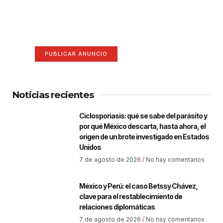
¡Hazte escuchar! Publica tu
anuncio aquí
Anúnciate aquí (365 x 270)
PUBLICAR ANUNCIO
Noticias recientes
Ciclosporiasis: qué se sabe del parásito y
por qué México descarta, hasta ahora, el
origen de un brote investigado en Estados
Unidos
7 de agosto de 2026
No hay comentarios
México y Perú: el caso Betssy Chávez,
clave para el restablecimiento de
relaciones diplomáticas
7 de agosto de 2026
No hay comentarios