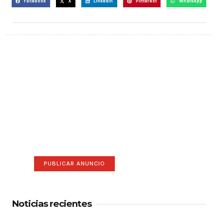
Facebook
X
LinkedIn
Pinterest
WhatsApp
¡Hazte escuchar! Publica tu
anuncio aquí
Anúnciate aquí (365 x 270)
PUBLICAR ANUNCIO
Noticias recientes