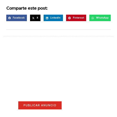
Comparte este post:
Facebook
X
LinkedIn
Pinterest
WhatsApp
¡Hazte escuchar! Publica tu
anuncio aquí
Anúnciate aquí (365 x 270)
PUBLICAR ANUNCIO