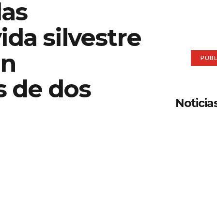
las
aqu
ida silvestre
Anúnci
an
PUB
 de dos
Noticia