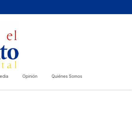
edia
Opinión
Quiénes Somos
zte escuchar!
lica tu anuncio