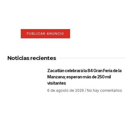
¡Hazte escuchar! Publica tu
anuncio aquí
Anúnciate aquí (365 x 270)
PUBLICAR ANUNCIO
Noticias recientes
Zacatlán celebrará la 84 Gran Feria de la
Manzana; esperan más de 250 mil
visitantes
6 de agosto de 2026
No hay comentarios