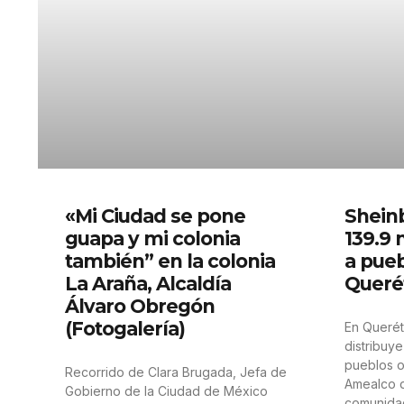
«Mi Ciudad se pone
Shein
guapa y mi colonia
139.9
también” en la colonia
a pueb
La Araña, Alcaldía
Queré
Álvaro Obregón
(Fotogalería)
En Querét
distribuy
pueblos o
Recorrido de Clara Brugada, Jefa de
Amealco d
Gobierno de la Ciudad de México
comunida