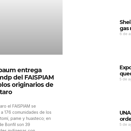
Shei
gas 
6 de 
Expo
baum entrega
qued
 mdp del FAISPIAM
5 de 
los originarios de
taro
aro el FAISPIAM se
e a 176 comunidades de los
UNAM
tomí, pame y huasteco; en
orde
e Bonfil son 39
5 de 
des indígenas con