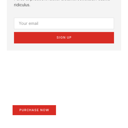
ridiculus.
SIGN UP
Create a new perspective
on life
Your Ads Here (1260 x 240 area)
PURCHASE NOW