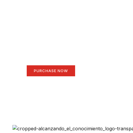
Create a new perspe
Your Ads Here (1260 x 240 area)
PURCHASE NOW