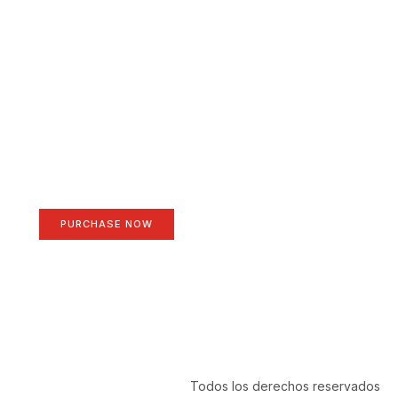
Create a new perspective
on life
Your Ads Here (1260 x 240 area)
PURCHASE NOW
Todos los derechos reservados