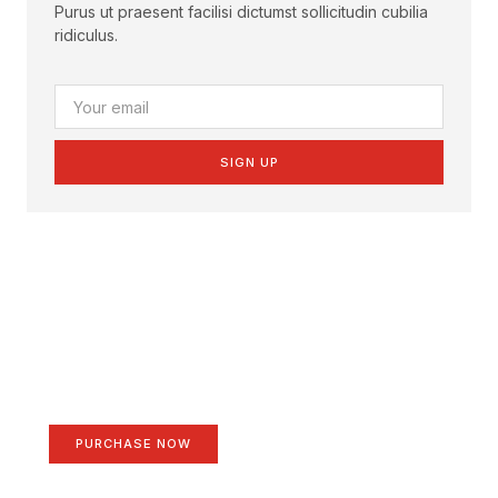
Purus ut praesent facilisi dictumst sollicitudin cubilia
ridiculus.
SIGN UP
Create a new perspective
on life
Your Ads Here (1260 x 240 area)
PURCHASE NOW